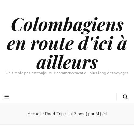
Colombagiens
en route d'ici à
ailleurs
Un simple pas est toujours le commencement du plus long des voyages
Accueil
/
Road Trip
/
J'ai 7 ans ( par M.)
/
M