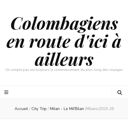
Colombagiens
en route d'ici à
ailleurs
Un simple pas est toujours le commencement du plus long des voyages
Accueil
/
City Trip
/
Milan - Le Mil'Bilan
/
Milano2019-28