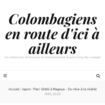
Colombagiens
en route d'ici à
ailleurs
Un simple pas est toujours le commencement du plus long des voyages
Accueil
/
Japon
/
Parc Ghibli à Nagoya - Du rêve à la réalité
/
IMG_8149