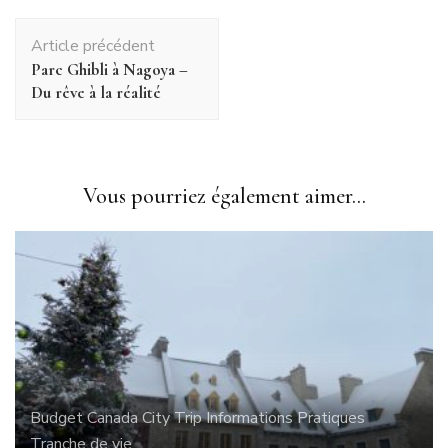
Navigation
Article précédent
d'article
Parc Ghibli à Nagoya –
Du rêve à la réalité
Vous pourriez également aimer...
Budget
Canada
City Trip
Informations Pratiques
Tranche de vie