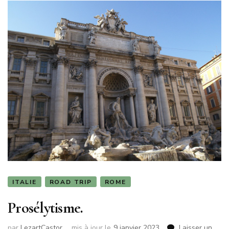
ITALIE
ROAD TRIP
ROME
Prosélytisme.
par
LezartCastor
mis à jour le
9 janvier 2023
Laisser un