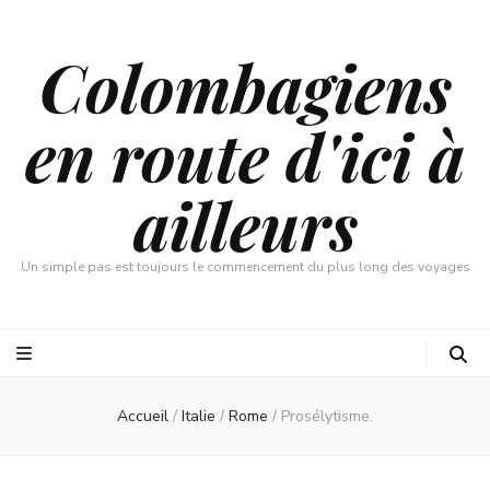
Colombagiens
en route d'ici à
ailleurs
Un simple pas est toujours le commencement du plus long des voyages
Accueil
/
Italie
/
Rome
/
Prosélytisme.