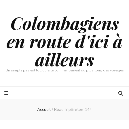
Colombagiens
en route d'ici à
ailleurs
Un simple pas est toujours le commencement du plus long des voyages
Accueil
/
RoadTripBreton-144