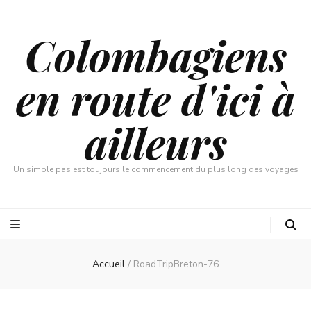
Colombagiens
en route d'ici à
ailleurs
Un simple pas est toujours le commencement du plus long des voyages
Accueil
/
RoadTripBreton-76