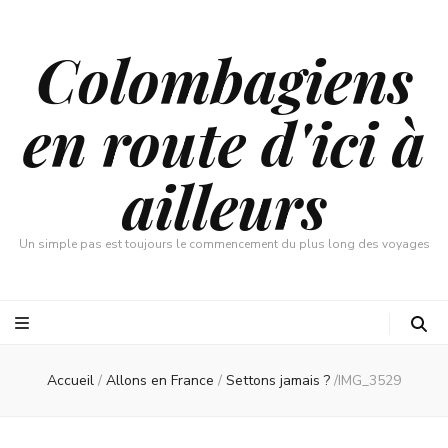
Colombagiens
en route d'ici à
ailleurs
Un simple pas est toujours le commencement du plus long des voyages
Accueil
/
Allons en France
/
Settons jamais ?
/
IMG_3529