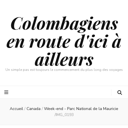
Colombagiens
en route d'ici à
ailleurs
Un simple pas est toujours le commencement du plus long des voyages
Accueil
/
Canada
/
Week-end - Parc National de la Mauricie
/
IMG_0193