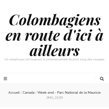
Colombagiens
en route d'ici à
ailleurs
Un simple pas est toujours le commencement du plus long des voyages
Accueil
/
Canada
/
Week-end - Parc National de la Mauricie
/
IMG_0199