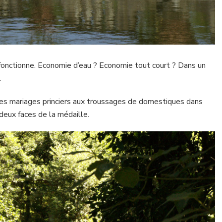
fonctionne. Economie d’eau ? Economie tout court ? Dans un
.
 des mariages princiers aux troussages de domestiques dans
s deux faces de la médaille.