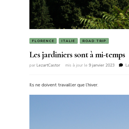
FLORENCE
ITALIE
ROAD TRIP
Les jardiniers sont à mi-temps
par
LezartCastor
mis à jour le
9 janvier 2023
L
Ils ne doivent travailler que l’hiver.