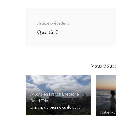
Navigation
d'article
Article précédent
Que tàl ?
Vous pourri
Allons en France
Bretagne
Road Trip
Dinan, de pierre et de vert
Italie
Ro