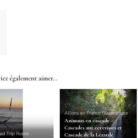
ez également aimer...
Allons en France
Guadeloupe
Animaux en cascade –
Cascades aux écrevisses et
ad Trip
Rome
Cascade de la Lézarde