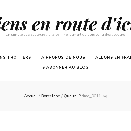
ns en route d'ici
Un simple pas est toujours le commencement du plus long des voyages
ENS TROTTERS
A PROPOS DE NOUS
ALLONS EN FRA
S’ABONNER AU BLOG
Accueil
/
Barcelone
/
Que tàl ?
/
img_0011.jpg