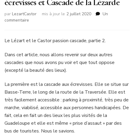
écrevisses et Cascade de la Lézarde
par
LezartCastor
mis à jour le
2 juillet 2020
Un
sur
commentaire
Animaux
en
cascade
Le Lézart et le Castor passion cascade, partie 2.
–
Cascades
Dans cet article, nous allons revenir sur deux autres
aux
cascades que nous avons pu voir et que tout oppose
écrevisses
(excepté la beauté des lieux).
et
Cascade
de
La première est la cascade aux écrevisses. Elle se situe sur
la
Basse-Terre, le long de la route de la Traversée. Elle est
Lézarde
très facilement accessible : parking à proximité, très peu de
marche, viabilisé, accessible aux personnes handicapées. De
fait, cela en fait un des lieux les plus visités de la
Guadeloupe et elle est même « prise d’assaut » par des
bus de touristes. Nous le savions.