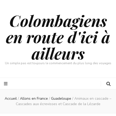
Colombagiens
en route d'ici à
ailleurs
Un simple pas est toujours le commencement du plus long des voyages
Accueil
/
Allons en France
/
Guadeloupe
/
Animaux en cascade –
Cascades aux écrevisses et Cascade de la Lézarde