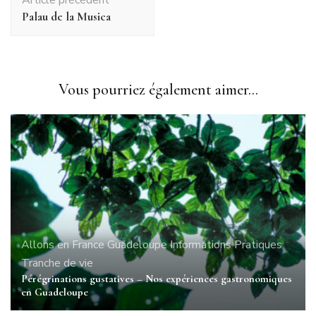
d'article
Palau de la Musica
Vous pourriez également aimer...
Allons en France
Guadeloupe
Informations Pratiques
Tranche de vie
Pérégrinations gustatives – Nos expériences gastronomiques
en Guadeloupe