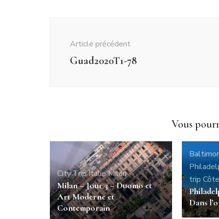
Navigation
d'article
Article précédent
Guad2020T1-78
Vous pourri
Baltimo
Philadel
City Trip
Italie
Milan
trip Côt
Milan – Jour 3 – Duomo et
Philadel
Art Moderne et
Dans l’o
Contemporain