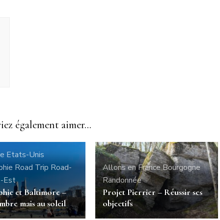
ez également aimer...
re
Etats-Unis
phie
Road Trip
Road-
Allons en France
Bourgogne
e-Est
Randonnée
phie et Baltimore –
Projet Pierrier – Réussir ses
mbre mais au soleil
objectifs