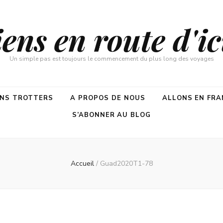
ns en route d'ici
Un simple pas est toujours le commencement du plus long des voyages
ENS TROTTERS
A PROPOS DE NOUS
ALLONS EN FRA
S’ABONNER AU BLOG
Accueil
/
Guad2020T1-78