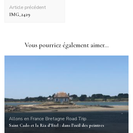
Navigation
Article précédent
d'article
IMG_2429
Vous pourriez également aimer...
Allons en France
Bretagne
Road Trip
Saint Cado et la Ria d’Etel : dans l’oeil des peintres