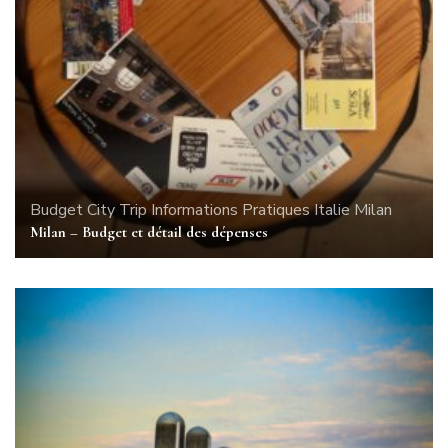
Budget
City Trip
Informations Pratiques
Italie
Milan
Milan – Budget et détail des dépenses