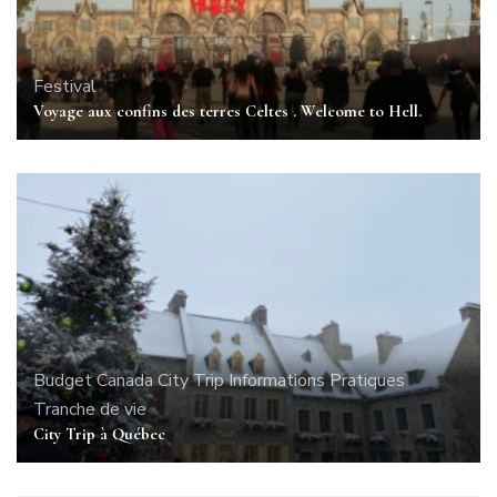
Festival
Voyage aux confins des terres Celtes . Welcome to Hell.
Budget
Canada
City Trip
Informations Pratiques
Tranche de vie
City Trip à Québec