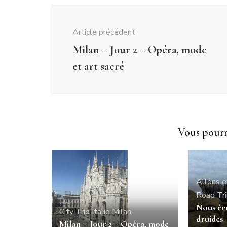
Navigation
d'article
Article précédent
Milan – Jour 2 – Opéra, mode
et art sacré
Vous pourri
Allons e
Road Tr
Nous éc
City Trip
Italie
Milan
druides
Milan – Jour 2 – Opéra, mode