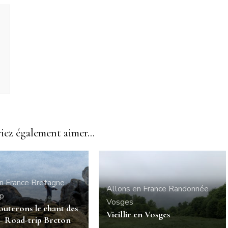
ez également aimer...
n France
Bretagne
Allons en France
Randonnée
ip
Vosges
outerons le chant des
Vieillir en Vosges
 – Road-trip Breton