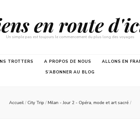
ns en route d'ici
Un simple pas est toujours le commencement du plus long des voyages
ENS TROTTERS
A PROPOS DE NOUS
ALLONS EN FRA
S’ABONNER AU BLOG
Accueil
/
City Trip
/
Milan - Jour 2 - Opéra, mode et art sacré
/