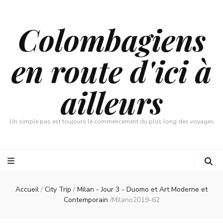
Colombagiens
en route d'ici à
ailleurs
Un simple pas est toujours le commencement du plus long des voyages
Accueil
/
City Trip
/
Milan - Jour 3 - Duomo et Art Moderne et
Contemporain
/
Milano2019-62