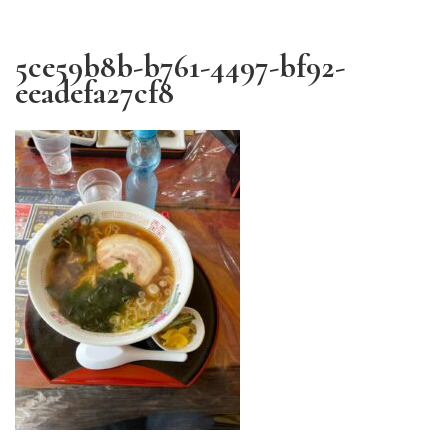
5ce59b8b-b761-4497-bf92-
eeadefa27cf8