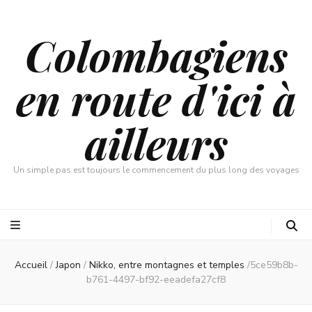
Colombagiens
en route d'ici à
ailleurs
Un simple pas est toujours le commencement du plus long des voyages
Accueil
/
Japon
/
Nikko, entre montagnes et temples
/
5ce59b8b-
b761-4497-bf92-eeadefa27cf8