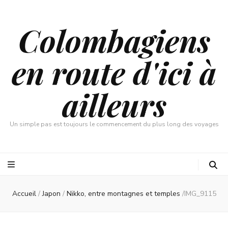
Colombagiens
en route d'ici à
ailleurs
Un simple pas est toujours le commencement du plus long des voyages
Accueil
/
Japon
/
Nikko, entre montagnes et temples
/
IMG_9115