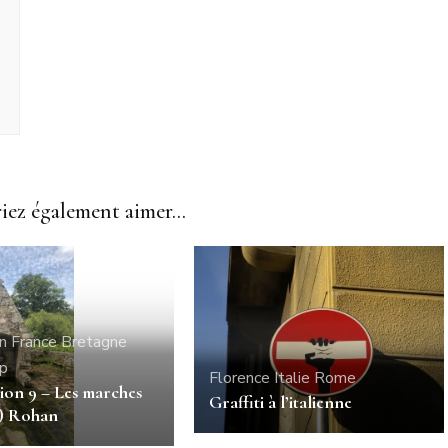
ez également aimer...
n France
Bretagne
ip
Florence
Italie
Rome
ion 9 – Les marches
Graffiti à l’italienne
s) Rohan