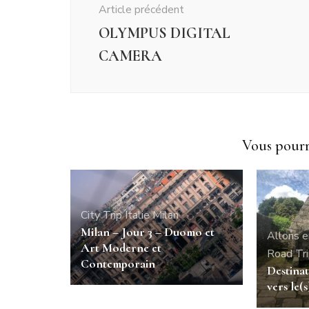
Article précédent
OLYMPUS DIGITAL
CAMERA
Vous pourri
City Trip
Italie
Milan
Milan – Jour 3 – Duomo et
Allons e
Art Moderne et
Road Tr
Contemporain
Destinat
vers le(