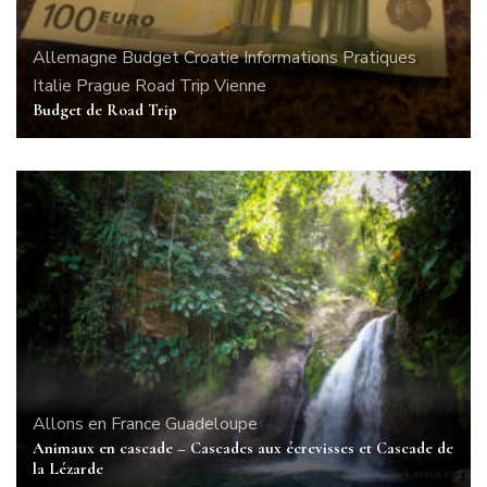
Allemagne
Budget
Croatie
Informations Pratiques
Italie
Prague
Road Trip
Vienne
Budget de Road Trip
Allons en France
Guadeloupe
Animaux en cascade – Cascades aux écrevisses et Cascade de
la Lézarde