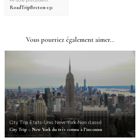
d'article
RoadTripBreton-131
Vous pourriez également aimer...
City Trip
Etats-Unis
New-York
Non classé
City Trip – New York du très connu à l’inconnu