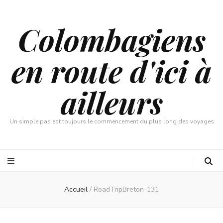
Colombagiens
en route d'ici à
ailleurs
Un simple pas est toujours le commencement du plus long des voyages
Accueil
/
RoadTripBreton-131