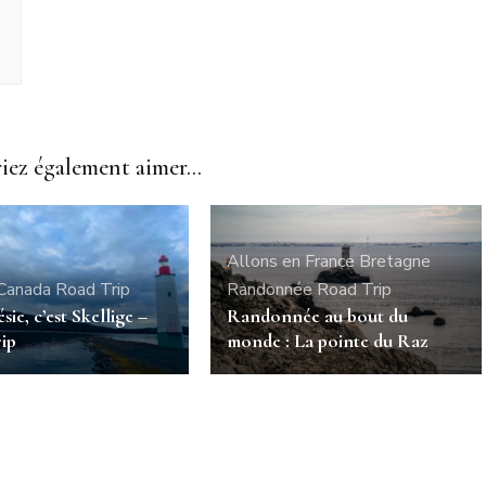
ez également aimer...
Allons en France
Bretagne
Canada
Road Trip
Randonnée
Road Trip
sie, c’est Skellige –
Randonnée au bout du
ip
monde : La pointe du Raz