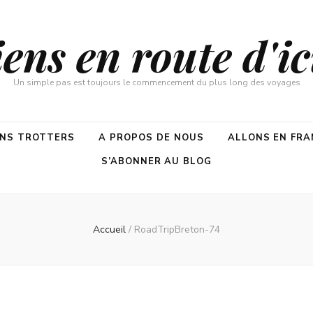
ns en route d'ici
Un simple pas est toujours le commencement du plus long des voyages
ENS TROTTERS
A PROPOS DE NOUS
ALLONS EN FRA
S’ABONNER AU BLOG
Accueil
/
RoadTripBreton-74