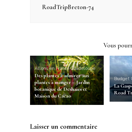
RoadTripBreton-74
Vous pourri
Allons en France
Guadeloupe
Des plantes à admirer aux
Budget
plantes à manger – Jardin
La Gaspé
botanique de Deshaies et
Road Tr
Maison du Cacao
Laisser un commentaire