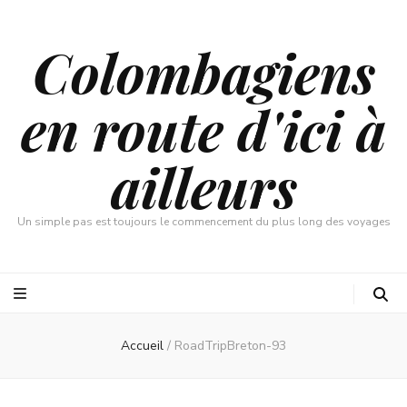
Colombagiens
en route d'ici à
ailleurs
Un simple pas est toujours le commencement du plus long des voyages
Accueil
/
RoadTripBreton-93